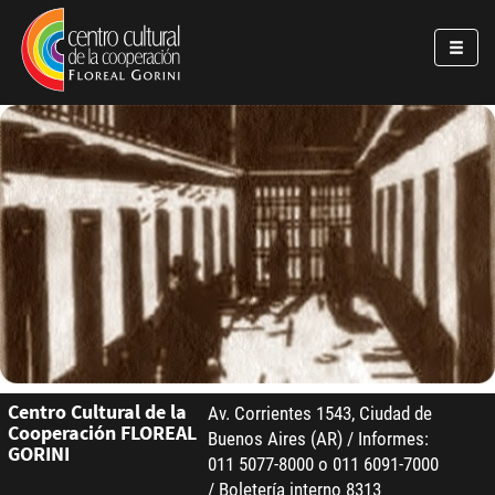
Pasar al contenido principal
Jump to main content
Centro Cultural de la
Av. Corrientes 1543, Ciudad de
Cooperación FLOREAL
Buenos Aires (AR) / Informes:
GORINI
011 5077-8000 o 011 6091-7000
/ Boletería interno 8313