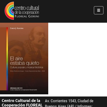
Pasar al contenido principal
Jump to main content
Centro Cultural de la
Av. Corrientes 1543, Ciudad de
Cooperación FLOREAL
Buenos Aires (AR) / Informes: