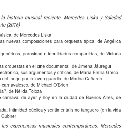
la historia musical reciente. Mercedes Liska y Soledad
te (2016)
música, de Mercedes Liska
las nuevas composiciones para orquesta típica, de Angélica
genéricos, porosidad e identidades compartidas, de Victoria
as orquestas en el cine documental, de Jimena Jáuregui
lectrónico, sus argumentos y críticas, de María Emilia Greco
n del tango por la joven guardia, de Marina Cañardo
o carnavalesco, de Michael O’Brien
da?, de Nélida Toloza
de carnaval de ayer y hoy en la ciudad de Buenos Aires, de
da. Intimidad pública y sentimentalismo tanguero (en la vida
e Gubner
e las experiencias musicales contemporáneas. Mercedes