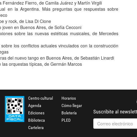
 Fernández Fierro, de Camila Juárez y Martín Virgili
tual en la Argentina. Más preguntas que respuestas sobre
reco
e y rock, de Lisa Di Cione
go joven en Buenos Aires, de Sofía Cecconi
exiones sobre las nuevas estéticas musicales, de Mercedes
obre los conflictos actuales vinculados con la construcción
negas
etras del nuevo tango en Buenos Aires, de Sebastián Linardi
de las orquestas típicas, de Germán Marcos
Centro cultural
Horarios
Agenda
Cómo llegar
Suscribite al newslet
Ediciones
Boletería
Biblioteca
PLED
Cartelera