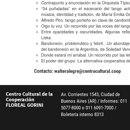
Contrapunto y enunciación en la Orquesta Típica
“34 puñaladas” en el escenario del tango ac
música, identidad y tradición, de María Emilia G
Alfredo Piro: tango porteño en clave de candomb
Oigo tu voz. Un recorrido por las voces del tan
Entre opacidades y oscuridades. Algunas refl
Liska
Bandoneón, problemático y febril…Un abordaje s
del bandoneón en la Argentina, de Soledad Ve
Donde estará mi arrabal. Un recorrido por las l
El poder del grupo. La alternativa cooperativa 
Contacto:
walteralegre@centrocultural.coop
Centro Cultural de la
Av. Corrientes 1543, Ciudad de
Cooperación
Buenos Aires (AR) / Informes: 011
FLOREAL GORINI
5077-8000 o 011 6091-7000 /
Boletería interno 8313