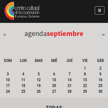
Pasar al contenido principal
Jump to main content
agenda
septiembre
«
»
DOM
LUN
MAR
MIÉ
JUE
VIE
SÁB
1
2
3
4
5
6
7
8
9
10
11
12
13
14
15
16
17
18
19
20
21
22
23
24
25
26
27
28
29
30