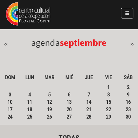
Pasar al contenido principal
Jump to main content
agenda
septiembre
«
»
DOM
LUN
MAR
MIÉ
JUE
VIE
SÁB
1
2
3
4
5
6
7
8
9
10
11
12
13
14
15
16
17
18
19
20
21
22
23
24
25
26
27
28
29
30