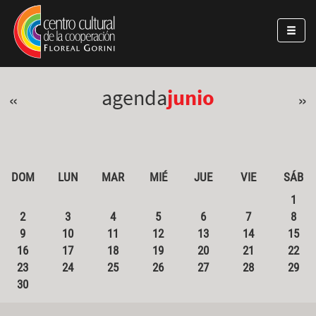
Pasar al contenido principal
Jump to main content
agenda
junio
«
»
DOM
LUN
MAR
MIÉ
JUE
VIE
SÁB
1
2
3
4
5
6
7
8
9
10
11
12
13
14
15
16
17
18
19
20
21
22
23
24
25
26
27
28
29
30