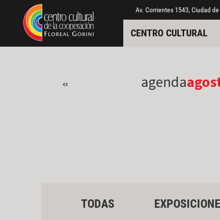
Pasar al contenido principal
Jump to main content
Av. Corrientes 1543, Ciudad de
CENTRO CULTURAL
agenda
agos
«
TODAS
EXPOSICION