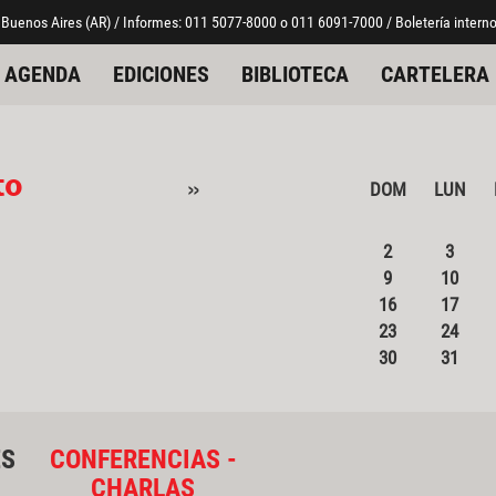
 Buenos Aires (AR) / Informes: 011 5077-8000 o 011 6091-7000 / Boletería interno
AGENDA
EDICIONES
BIBLIOTECA
CARTELERA
to
»
DOM
LUN
2
3
9
10
16
17
23
24
30
31
ES
CONFERENCIAS -
CHARLAS