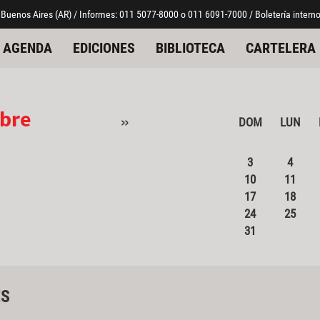
 Buenos Aires (AR) / Informes: 011 5077-8000 o 011 6091-7000 / Boletería interno
AGENDA
EDICIONES
BIBLIOTECA
CARTELERA
bre
»
DOM
LUN
3
4
10
11
17
18
24
25
31
ES