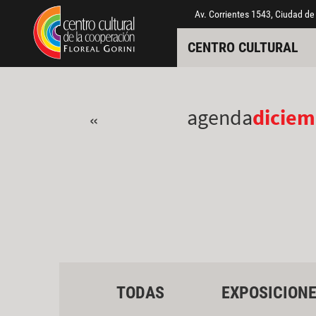
Pasar al contenido principal
Jump to main content
Av. Corrientes 1543, Ciudad de
CENTRO CULTURAL
agenda
diciem
«
TODAS
EXPOSICION