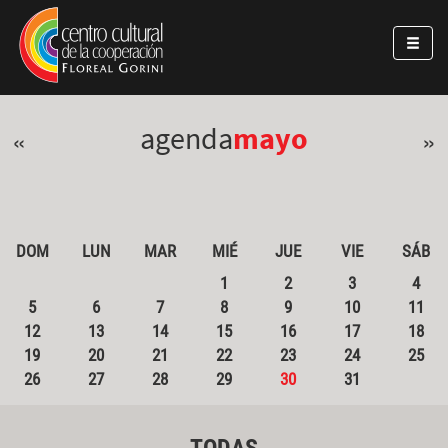
Pasar al contenido principal
Jump to main content
agenda
mayo
«
»
DOM
LUN
MAR
MIÉ
JUE
VIE
SÁB
1
2
3
4
5
6
7
8
9
10
11
12
13
14
15
16
17
18
19
20
21
22
23
24
25
26
27
28
29
30
31