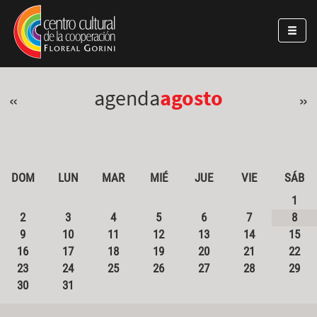
Pasar al contenido principal
Jump to main content
agenda
agosto
«
»
DOM
LUN
MAR
MIÉ
JUE
VIE
SÁB
1
2
3
4
5
6
7
8
9
10
11
12
13
14
15
16
17
18
19
20
21
22
23
24
25
26
27
28
29
30
31