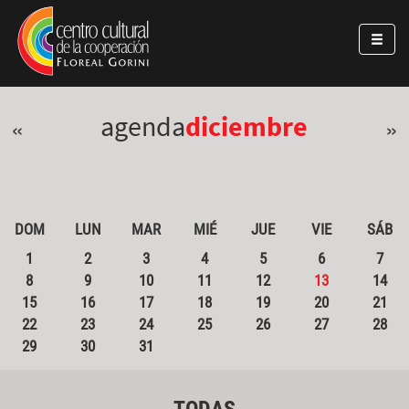
Pasar al contenido principal
Jump to main content
agenda
diciembre
«
»
DOM
LUN
MAR
MIÉ
JUE
VIE
SÁB
1
2
3
4
5
6
7
8
9
10
11
12
13
14
15
16
17
18
19
20
21
22
23
24
25
26
27
28
29
30
31