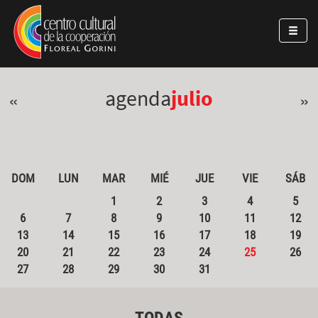
Pasar al contenido principal
Jump to main content
agenda
julio
«
»
DOM
LUN
MAR
MIÉ
JUE
VIE
SÁB
1
2
3
4
5
6
7
8
9
10
11
12
13
14
15
16
17
18
19
20
21
22
23
24
25
26
27
28
29
30
31