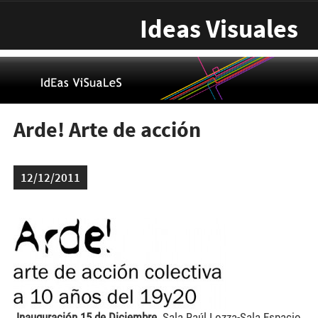
Pasar al contenido principal
Ideas Visuales
Arde! Arte de acción
12/12/2011
arde1-300x129.jpg
Inauguración
15 de Diciembre.
Sala Raúl Lozza-Sala Espacio