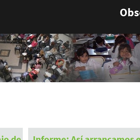
Obse
jo de
Informe: Así arrancamos e