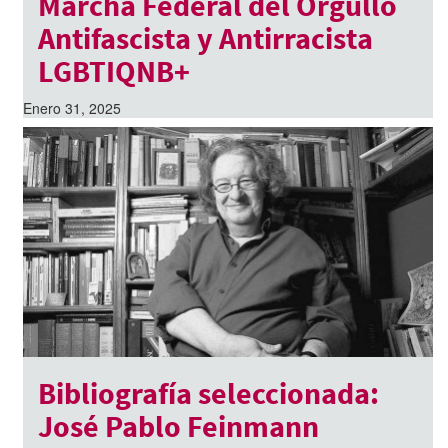
Marcha Federal del Orgullo
Antifascista y Antirracista
LGBTIQNB+
Enero 31, 2025
Bibliografía seleccionada:
José Pablo Feinmann