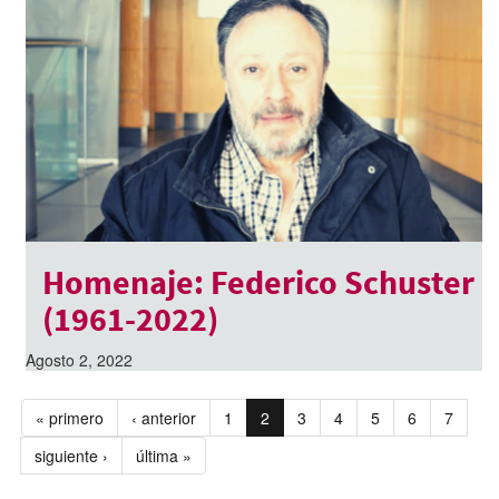
Homenaje: Federico Schuster
(1961-2022)
Agosto 2, 2022
« primero
‹ anterior
1
2
3
4
5
6
7
siguiente ›
última »