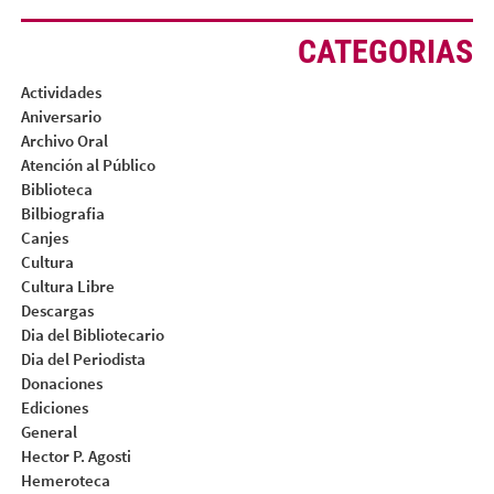
CATEGORIAS
Actividades
Aniversario
Archivo Oral
Atención al Público
Biblioteca
Bilbiografia
Canjes
Cultura
Cultura Libre
Descargas
Dia del Bibliotecario
Dia del Periodista
Donaciones
Ediciones
General
Hector P. Agosti
Hemeroteca