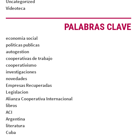
Uncategorized
Videoteca
PALABRAS CLAVE
economia social
politicas publicas
autogestion
cooperativas de trabajo
cooperativismo
investigaciones
novedades
Empresas Recuperadas
Legislacion
Alianza Cooperativa Internacional
libros
ACI
Argentina
literatura
Cuba