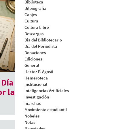
Biblioteca
Bilbiografia
Canjes
Cultura
Cultura Libre
Descargas
Dia del Bibliotecario
Dia del Periodista
Donaciones
Ediciones
General
Hector P. Agosti
Hemeroteca
 Día
Institucional
r la
Inteligencias Artificiales
Investigación
marchas
Movimiento estudiantil
Nobeles
Notas
Novedades