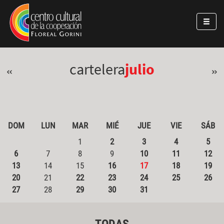
Pasar al contenido principal
Jump to main content
cartelera
julio
«
»
DOM
LUN
MAR
MIÉ
JUE
VIE
SÁB
1
2
3
4
5
6
7
8
9
10
11
12
13
14
15
16
17
18
19
20
21
22
23
24
25
26
27
28
29
30
31