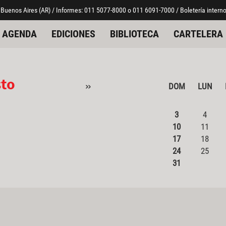
 Buenos Aires (AR) / Informes: 011 5077-8000 o 011 6091-7000 / Boletería interno
AGENDA
EDICIONES
BIBLIOTECA
CARTELERA
sto
»
DOM
LUN
3
4
10
11
17
18
24
25
31