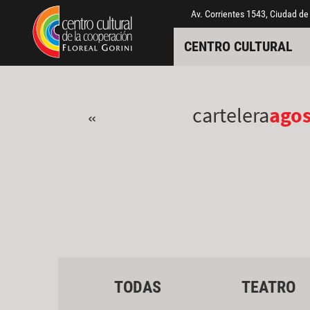
Pasar al contenido principal
Jump to main content
Av. Corrientes 1543, Ciudad de
CENTRO CULTURAL
cartelera
ago
«
TODAS
TEATRO