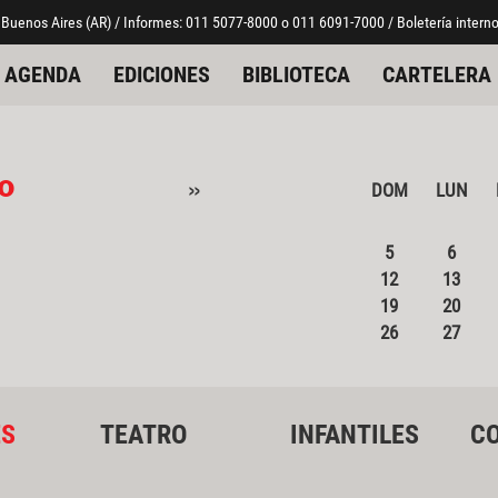
 Buenos Aires (AR) / Informes: 011 5077-8000 o 011 6091-7000 / Boletería interno
AGENDA
EDICIONES
BIBLIOTECA
CARTELERA
o
»
DOM
LUN
5
6
12
13
19
20
26
27
ES
TEATRO
INFANTILES
CO