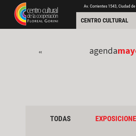
Pasar al contenido principal
Jump to main content
Av. Corrientes 1543, Ciudad de
CENTRO CULTURAL
agenda
may
«
TODAS
EXPOSICION