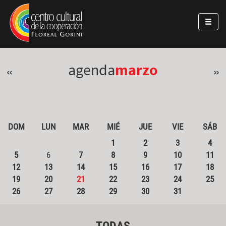
Pasar al contenido principal
Jump to main content
agenda
marzo
«
»
DOM
LUN
MAR
MIÉ
JUE
VIE
SÁB
1
2
3
4
5
6
7
8
9
10
11
12
13
14
15
16
17
18
19
20
21
22
23
24
25
26
27
28
29
30
31