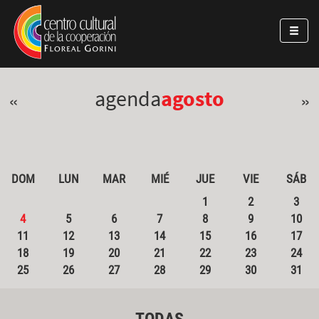
Pasar al contenido principal
Jump to main content
agenda
agosto
«
»
DOM
LUN
MAR
MIÉ
JUE
VIE
SÁB
1
2
3
4
5
6
7
8
9
10
11
12
13
14
15
16
17
18
19
20
21
22
23
24
25
26
27
28
29
30
31