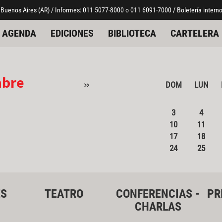
 Buenos Aires (AR) / Informes: 011 5077-8000 o 011 6091-7000 / Boletería interno
AGENDA
EDICIONES
BIBLIOTECA
CARTELERA
mbre
»
DOM
LUN
3
4
10
11
17
18
24
25
ES
TEATRO
CONFERENCIAS -
PR
CHARLAS