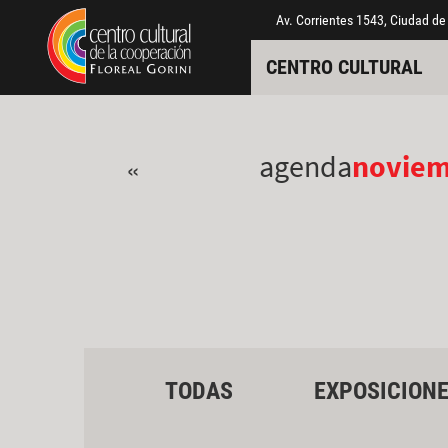
Pasar al contenido principal
Jump to main content
Av. Corrientes 1543, Ciudad de
CENTRO CULTURAL
agenda
novie
«
TODAS
EXPOSICION