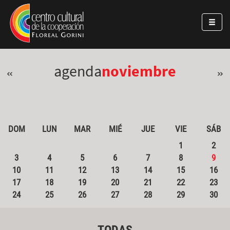
Pasar al contenido principal
Jump to main content
agenda
noviembre
«
»
DOM
LUN
MAR
MIÉ
JUE
VIE
SÁB
1
2
3
4
5
6
7
8
9
10
11
12
13
14
15
16
17
18
19
20
21
22
23
24
25
26
27
28
29
30