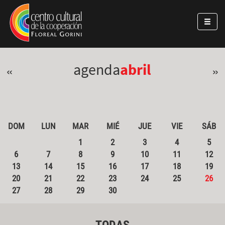
Pasar al contenido principal
Jump to main content
agenda
abril
«
»
DOM
LUN
MAR
MIÉ
JUE
VIE
SÁB
1
2
3
4
5
6
7
8
9
10
11
12
13
14
15
16
17
18
19
20
21
22
23
24
25
26
27
28
29
30