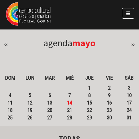
Pasar al contenido principal
Jump to main content
agenda
mayo
«
»
DOM
LUN
MAR
MIÉ
JUE
VIE
SÁB
1
2
3
4
5
6
7
8
9
10
11
12
13
14
15
16
17
18
19
20
21
22
23
24
25
26
27
28
29
30
31