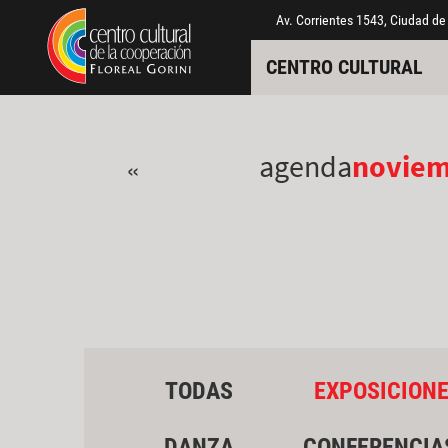
Pasar al contenido principal
Jump to main content
Av. Corrientes 1543, Ciudad de
CENTRO CULTURAL
agenda
novie
«
TODAS
EXPOSICION
DANZA
CONFERENCIA