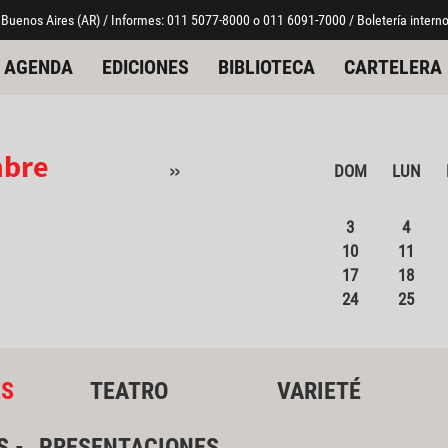
 Buenos Aires (AR) / Informes: 011 5077-8000 o 011 6091-7000 / Boletería interno
AGENDA
EDICIONES
BIBLIOTECA
CARTELERA
mbre
»
DOM
LUN
3
4
10
11
17
18
24
25
ES
TEATRO
VARIETÉ
S -
PRESENTACIONES