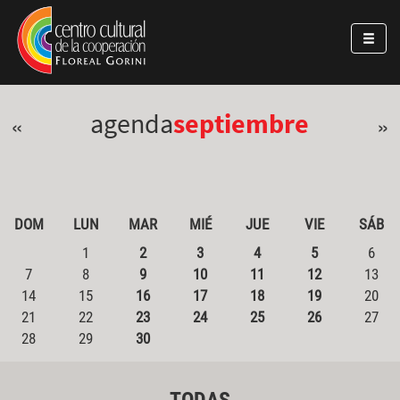
Pasar al contenido principal
Jump to main content
agenda
septiembre
«
»
DOM
LUN
MAR
MIÉ
JUE
VIE
SÁB
1
2
3
4
5
6
7
8
9
10
11
12
13
14
15
16
17
18
19
20
21
22
23
24
25
26
27
28
29
30