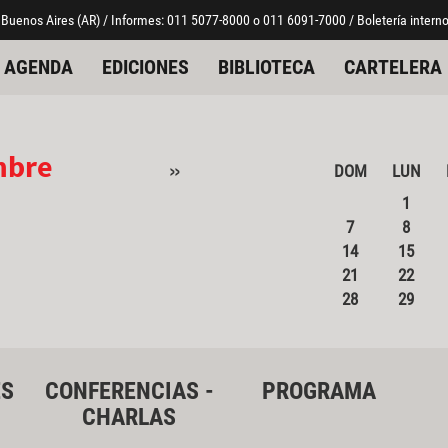
 Buenos Aires (AR) / Informes: 011 5077-8000 o 011 6091-7000 / Boletería interno
AGENDA
EDICIONES
BIBLIOTECA
CARTELERA
mbre
»
DOM
LUN
1
7
8
14
15
21
22
28
29
ES
CONFERENCIAS -
PROGRAMA
CHARLAS