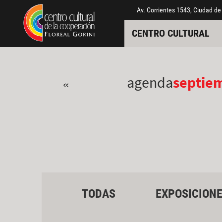
Pasar al contenido principal
Jump to main content
Av. Corrientes 1543, Ciudad de
CENTRO CULTURAL
agenda
septie
«
TODAS
EXPOSICION