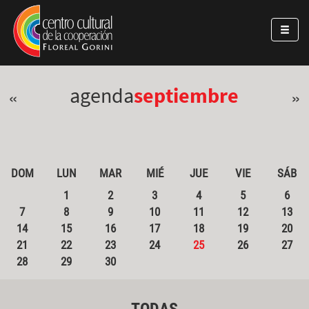
Pasar al contenido principal
Jump to main content
agenda
septiembre
«
»
DOM
LUN
MAR
MIÉ
JUE
VIE
SÁB
1
2
3
4
5
6
7
8
9
10
11
12
13
14
15
16
17
18
19
20
21
22
23
24
25
26
27
28
29
30