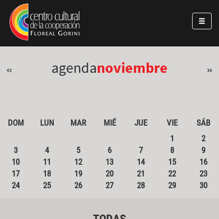
Pasar al contenido principal
Jump to main content
agenda
noviembre
«
»
DOM
LUN
MAR
MIÉ
JUE
VIE
SÁB
1
2
3
4
5
6
7
8
9
10
11
12
13
14
15
16
17
18
19
20
21
22
23
24
25
26
27
28
29
30