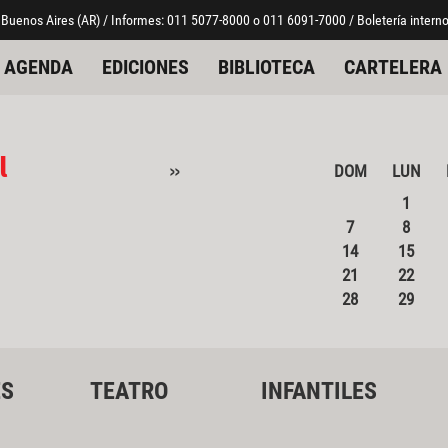
 Buenos Aires (AR) / Informes: 011 5077-8000 o 011 6091-7000 / Boletería interno
AGENDA
EDICIONES
BIBLIOTECA
CARTELERA
l
»
DOM
LUN
1
7
8
14
15
21
22
28
29
ES
TEATRO
INFANTILES