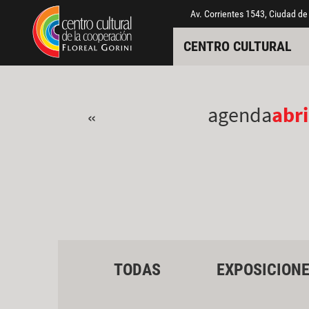
Pasar al contenido principal
Jump to main content
Av. Corrientes 1543, Ciudad de
CENTRO CULTURAL
agenda
abri
«
TODAS
EXPOSICION