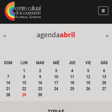
Pasar al contenido principal
Jump to main content
agenda
abril
«
»
DOM
LUN
MAR
MIÉ
JUE
VIE
SÁB
1
2
3
4
5
6
7
8
9
10
11
12
13
14
15
16
17
18
19
20
21
22
23
24
25
26
27
28
29
30