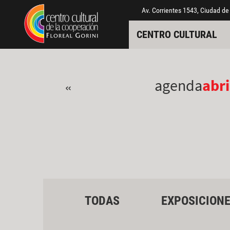
Pasar al contenido principal
Jump to main content
Av. Corrientes 1543, Ciudad de
CENTRO CULTURAL
agenda
abri
«
TODAS
EXPOSICION