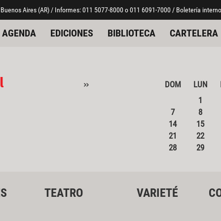
 Buenos Aires (AR) / Informes: 011 5077-8000 o 011 6091-7000 / Boletería interno
AGENDA
EDICIONES
BIBLIOTECA
CARTELERA
l
»
DOM
LUN
1
7
8
14
15
21
22
28
29
ES
TEATRO
VARIETÉ
CO