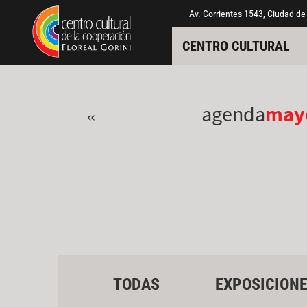
Pasar al contenido principal
Jump to main content
Av. Corrientes 1543, Ciudad de
CENTRO CULTURAL
agenda
may
«
TODAS
EXPOSICION