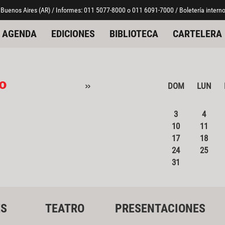
 Buenos Aires (AR) / Informes: 011 5077-8000 o 011 6091-7000 / Boletería interno
AGENDA
EDICIONES
BIBLIOTECA
CARTELERA
o
»
DOM
LUN
3
4
10
11
17
18
24
25
31
ES
TEATRO
PRESENTACIONES