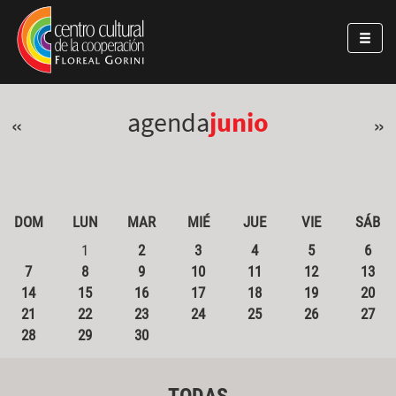
Pasar al contenido principal
Jump to main content
agenda
junio
«
»
DOM
LUN
MAR
MIÉ
JUE
VIE
SÁB
1
2
3
4
5
6
7
8
9
10
11
12
13
14
15
16
17
18
19
20
21
22
23
24
25
26
27
28
29
30