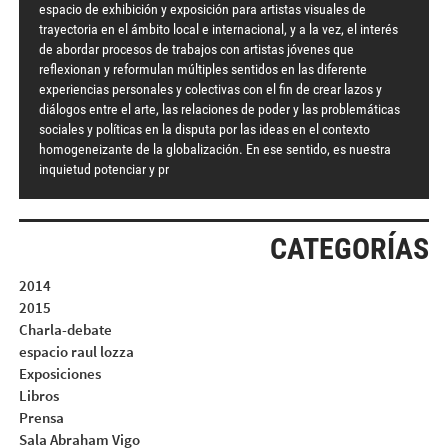
espacio de exhibición y exposición para artistas visuales de
trayectoria en el ámbito local e internacional, y a la vez, el interés
de abordar procesos de trabajos con artistas jóvenes que
reflexionan y reformulan múltiples sentidos en las diferente
experiencias personales y colectivas con el fin de crear lazos y
diálogos entre el arte, las relaciones de poder y las problemáticas
sociales y políticas en la disputa por las ideas en el contexto
homogeneizante de la globalización. En ese sentido, es nuestra
inquietud potenciar y pr
CATEGORÍAS
2014
2015
Charla-debate
espacio raul lozza
Exposiciones
Libros
Prensa
Sala Abraham Vigo