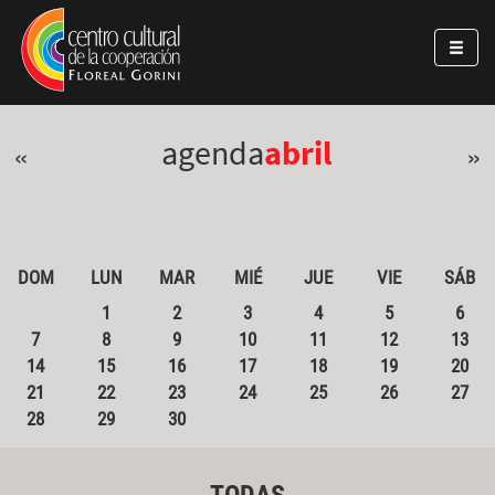
Pasar al contenido principal
Jump to main content
agenda
abril
«
»
DOM
LUN
MAR
MIÉ
JUE
VIE
SÁB
1
2
3
4
5
6
7
8
9
10
11
12
13
14
15
16
17
18
19
20
21
22
23
24
25
26
27
28
29
30