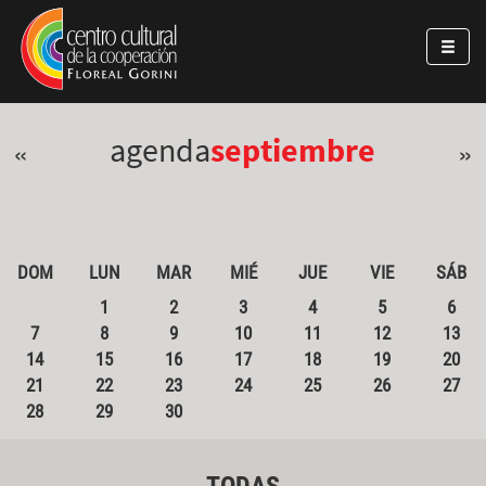
Pasar al contenido principal
Jump to main content
agenda
septiembre
«
»
DOM
LUN
MAR
MIÉ
JUE
VIE
SÁB
1
2
3
4
5
6
7
8
9
10
11
12
13
14
15
16
17
18
19
20
21
22
23
24
25
26
27
28
29
30