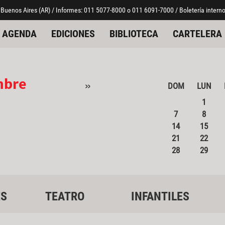
 Buenos Aires (AR) / Informes: 011 5077-8000 o 011 6091-7000 / Boletería interno
AGENDA
EDICIONES
BIBLIOTECA
CARTELERA
mbre
»
DOM
LUN
1
7
8
14
15
21
22
28
29
ES
TEATRO
INFANTILES