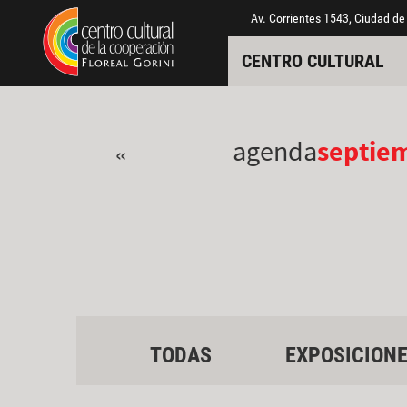
Pasar al contenido principal
Jump to main content
Av. Corrientes 1543, Ciudad de
CENTRO CULTURAL
agenda
septie
«
TODAS
EXPOSICION