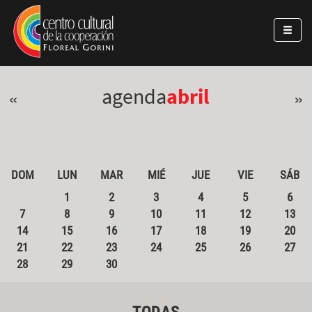
Pasar al contenido principal
Jump to main content
agenda
abril
«
»
DOM
LUN
MAR
MIÉ
JUE
VIE
SÁB
1
2
3
4
5
6
7
8
9
10
11
12
13
14
15
16
17
18
19
20
21
22
23
24
25
26
27
28
29
30