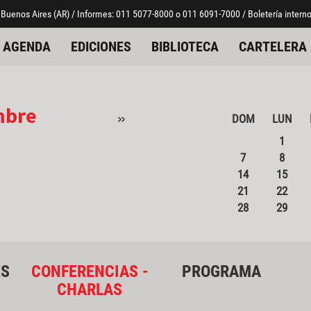
 Buenos Aires (AR) / Informes: 011 5077-8000 o 011 6091-7000 / Boletería interno
AGENDA
EDICIONES
BIBLIOTECA
CARTELERA
mbre
»
DOM
LUN
1
7
8
14
15
21
22
28
29
ES
CONFERENCIAS -
PROGRAMA
CHARLAS