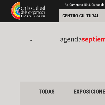
Pasar al contenido principal
Jump to main content
Av. Corrientes 1543, Ciudad de
CENTRO CULTURAL
agenda
septie
«
TODAS
EXPOSICION