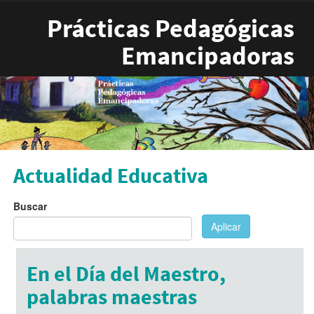
Pasar al contenido principal
Prácticas Pedagógicas
Emancipadoras
Actualidad Educativa
Buscar
Aplicar
En el Día del Maestro,
palabras maestras