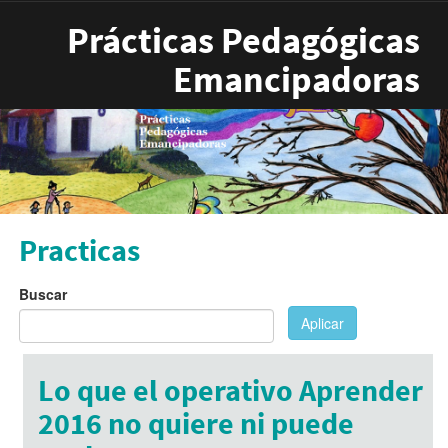
Pasar al contenido principal
Prácticas Pedagógicas
Emancipadoras
Practicas
Buscar
Aplicar
Lo que el operativo Aprender
2016 no quiere ni puede