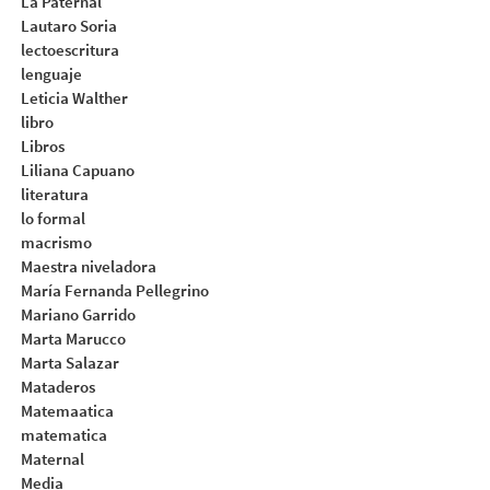
La Paternal
Lautaro Soria
lectoescritura
lenguaje
Leticia Walther
libro
Libros
Liliana Capuano
literatura
lo formal
macrismo
Maestra niveladora
María Fernanda Pellegrino
Mariano Garrido
Marta Marucco
Marta Salazar
Mataderos
Matemaatica
matematica
Maternal
Media