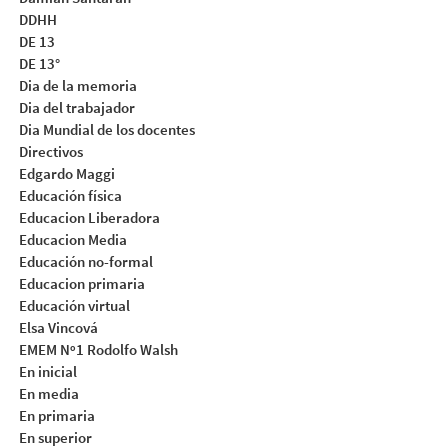
DDHH
DE 13
DE 13°
Dia de la memoria
Dia del trabajador
Dia Mundial de los docentes
Directivos
Edgardo Maggi
Educación física
Educacion Liberadora
Educacion Media
Educación no-formal
Educacion primaria
Educación virtual
Elsa Vincová
EMEM Nº1 Rodolfo Walsh
En inicial
En media
En primaria
En superior