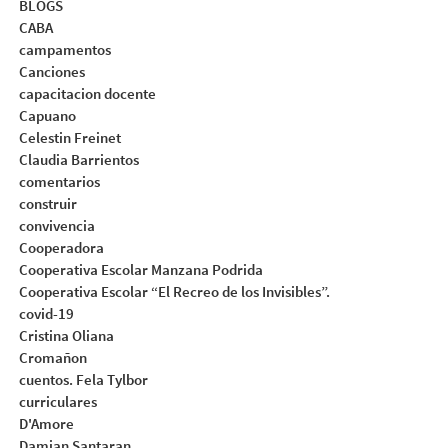
BLOGS
CABA
campamentos
Canciones
capacitacion docente
Capuano
Celestin Freinet
Claudia Barrientos
comentarios
construir
convivencia
Cooperadora
Cooperativa Escolar Manzana Podrida
Cooperativa Escolar “El Recreo de los Invisibles”.
covid-19
Cristina Oliana
Cromañon
cuentos. Fela Tylbor
curriculares
D'Amore
Damian Santaran