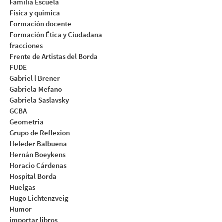
Familia Escuela
Fisica y quimica
Formación docente
Formación Ética y Ciudadana
fracciones
Frente de Artistas del Borda
FUDE
Gabriel l Brener
Gabriela Mefano
Gabriela Saslavsky
GCBA
Geometria
Grupo de Reflexion
Heleder Balbuena
Hernán Boeykens
Horacio Cárdenas
Hospital Borda
Huelgas
Hugo Lichtenzveig
Humor
importar libros