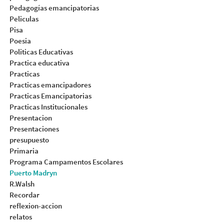
Pedagogías emancipatorias
Peliculas
Pisa
Poesia
Politicas Educativas
Practica educativa
Practicas
Practicas emancipadores
Practicas Emancipatorias
Practicas Institucionales
Presentacion
Presentaciones
presupuesto
Primaria
Programa Campamentos Escolares
Puerto Madryn
R.Walsh
Recordar
reflexion-accion
relatos