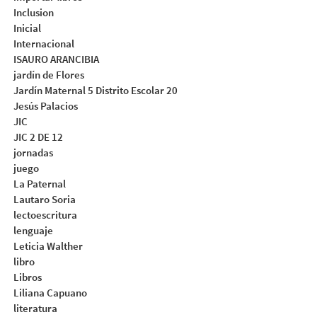
Inclusion
Inicial
Internacional
ISAURO ARANCIBIA
jardín de Flores
Jardín Maternal 5 Distrito Escolar 20
Jesús Palacios
JIC
JIC 2 DE 12
jornadas
juego
La Paternal
Lautaro Soria
lectoescritura
lenguaje
Leticia Walther
libro
Libros
Liliana Capuano
literatura