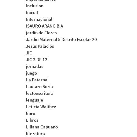
Inclusion
Inicial
Internacional
ISAURO ARANCIBIA
jardín de Flores
Jardín Maternal 5 Distrito Escolar 20
Jesús Palacios
JIC
JIC 2 DE 12
jornadas
juego
La Paternal
Lautaro Soria
lectoescritura
lenguaje
Leticia Walther
libro
Libros
Liliana Capuano
literatura