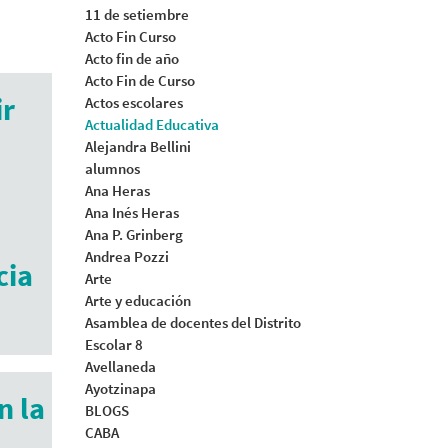
11 de setiembre
Acto Fin Curso
Acto fin de año
Acto Fin de Curso
ir
Actos escolares
Actualidad Educativa
Alejandra Bellini
alumnos
Ana Heras
Ana Inés Heras
Ana P. Grinberg
Andrea Pozzi
cia
Arte
Arte y educación
Asamblea de docentes del Distrito
Escolar 8
Avellaneda
Ayotzinapa
n la
BLOGS
CABA