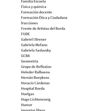
Familia Escuela
Fisica y quimica
Formación docente
Formación Ética y Ciudadana
fracciones
Frente de Artistas del Borda
FUDE
Gabriel l Brener
Gabriela Mefano
Gabriela Saslavsky
GCBA
Geometria
Grupo de Reflexion
Heleder Balbuena
Hernán Boeykens
Horacio Cárdenas
Hospital Borda
Huelgas
Hugo Lichtenzveig
Humor
importar libros