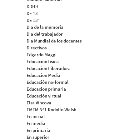
DDHH
DE 13
DE 13°
Dia de la memoria
Dia del trabajador
Dia Mundial de los docentes
Directivos
Edgardo Maggi
Educación física
Educacion Liberadora
Educacion Media
Educación no-formal
Educacion primaria
Educación virtual
Elsa Vincová
EMEM Nº1 Rodolfo Walsh
En inicial
En media
En primaria
En superior