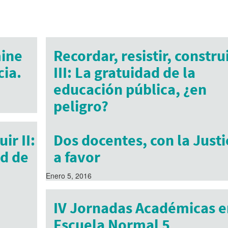
mine
Recordar, resistir, constru
cia.
III: La gratuidad de la
educación pública, ¿en
peligro?
Diciembre 24, 2015
ir II:
Dos docentes, con la Justi
ad de
a favor
Enero 5, 2016
IV Jornadas Académicas e
Escuela Normal 5