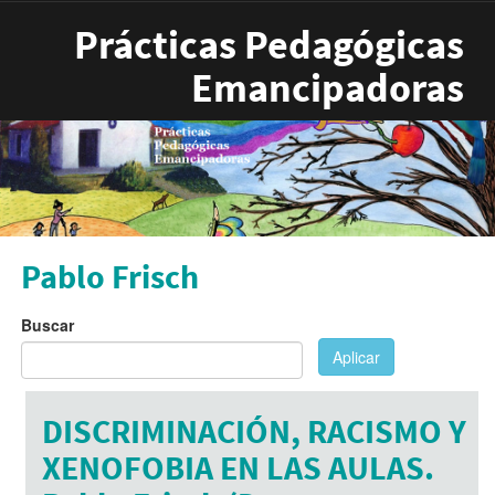
Pasar al contenido principal
Prácticas Pedagógicas
Emancipadoras
Pablo Frisch
Buscar
Aplicar
DISCRIMINACIÓN, RACISMO Y
XENOFOBIA EN LAS AULAS.