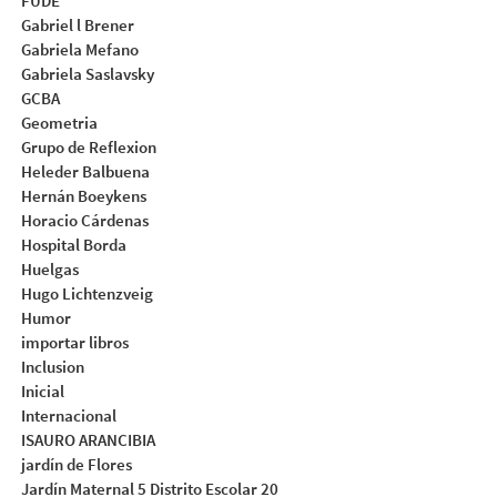
FUDE
Gabriel l Brener
Gabriela Mefano
Gabriela Saslavsky
GCBA
Geometria
Grupo de Reflexion
Heleder Balbuena
Hernán Boeykens
Horacio Cárdenas
Hospital Borda
Huelgas
Hugo Lichtenzveig
Humor
importar libros
Inclusion
Inicial
Internacional
ISAURO ARANCIBIA
jardín de Flores
Jardín Maternal 5 Distrito Escolar 20