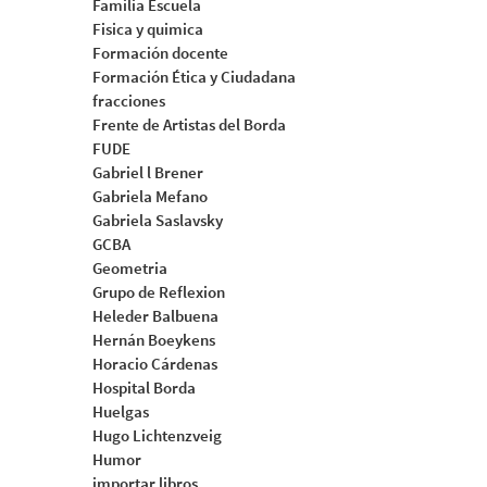
Familia Escuela
Fisica y quimica
Formación docente
Formación Ética y Ciudadana
fracciones
Frente de Artistas del Borda
FUDE
Gabriel l Brener
Gabriela Mefano
Gabriela Saslavsky
GCBA
Geometria
Grupo de Reflexion
Heleder Balbuena
Hernán Boeykens
Horacio Cárdenas
Hospital Borda
Huelgas
Hugo Lichtenzveig
Humor
importar libros