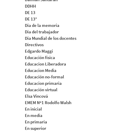
DDHH
DE 13
DE 13°
Dia de la memoria
Dia del trabajador
Dia Mundial de los docentes
Directivos
Edgardo Maggi
Educación física
Educacion Liberadora
Educacion Media
Educación no-formal
Educacion primaria
Educación virtual
Elsa Vincová
EMEM Nº1 Rodolfo Walsh
En inicial
En media
En primaria
En superior