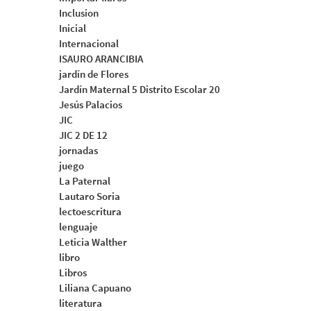
Inclusion
Inicial
Internacional
ISAURO ARANCIBIA
jardín de Flores
Jardín Maternal 5 Distrito Escolar 20
Jesús Palacios
JIC
JIC 2 DE 12
jornadas
juego
La Paternal
Lautaro Soria
lectoescritura
lenguaje
Leticia Walther
libro
Libros
Liliana Capuano
literatura