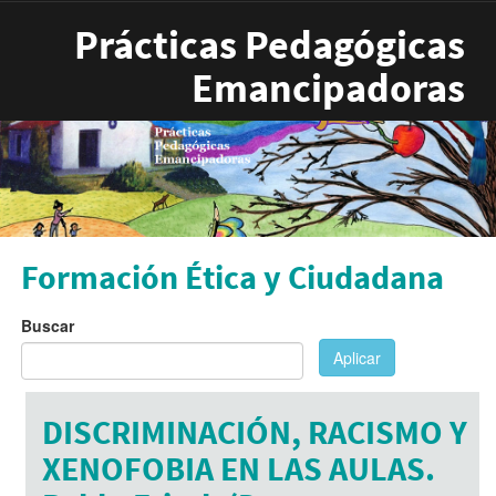
Pasar al contenido principal
Prácticas Pedagógicas
Emancipadoras
Formación Ética y Ciudadana
Buscar
Aplicar
DISCRIMINACIÓN, RACISMO Y
XENOFOBIA EN LAS AULAS.